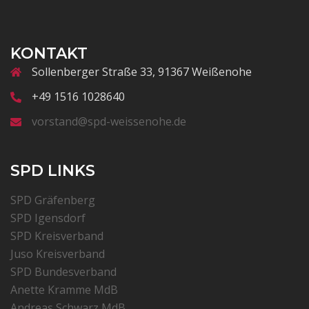
KONTAKT
Sollenberger Straße 33, 91367 Weißenohe
+49 1516 1028640
vorstand@spd-weissenohe.de
SPD LINKS
SPD Gräfenberg
SPD Igensdorf
SPD Kreisverband
Juso Kreisverband
SPD Bundesverband
Anette Kramme MdB
Andreas Schwarz MdB